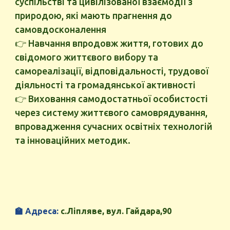
суспільстві та цивілізованої взаємодії з
природою, які мають прагнення до
самовдосконалення
👉
Н
авчання впродовж життя, готових до
свідомого життєвого вибору та
самореалізації, відповідальності, трудової
діяльності та громадянської активност
і
👉 В
иховання самодостатньої особистості
через систему життєвого самоврядування,
впровадження сучасних освітніх технологій
та інноваційних методик
.
🏫
Адреса:
с.Ліпляве, вул. Гайдара,90