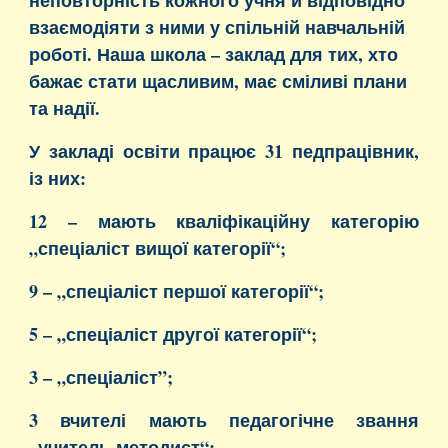
неповторність кожного учня й відповідно
взаємодіяти з ними у спільній навчальній
роботі. Наша школа – заклад для тих, хто
бажає стати щасливим, має сміливі плани
та надії.
У закладі освіти працює 31 педпрацівник,
із них:
12 – мають кваліфікаційну категорію
„спеціаліст вищої категорії“;
9 – „спеціаліст першої категорії“;
5 – „спеціаліст другої категорії“;
3 – „спеціаліст”;
3 вчителі мають педагогічне звання
„учитель-методист“;