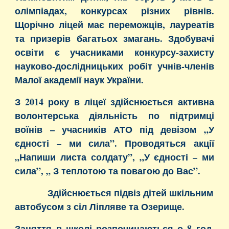
олімпіадах, конкурсах різних рівнів.
Щорічно ліцей має переможців, лауреатів
та призерів багатьох змагань. Здобувачі
освіти є учасниками конкурсу-захисту
науково-дослідницьких робіт учнів-членів
Малої академії наук України.
З 2014 року в ліцеї здійснюється активна
волонтерська діяльність по підтримці
воїнів – учасників АТО під девізом „У
єдності – ми сила”. Проводяться акції
„Напиши листа солдату”, „У єдності – ми
сила”, „ З теплотою та повагою до Вас”.
Здійснюється підвіз дітей шкільним
автобусом з сіл Ліпляве та Озерище.
Заняття в школі розпочинаються о 8 год.