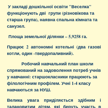
У закладі дошкільної освіти "Веселка"
функціонують дві групи (різновікова та
старша група), наявна спальна кімната та
санузел.
Площа земельної ділянки – 5,9258 га.
Працює 2 автономні котельні (два газові
котли, один -твердопаливний).
Робочий навчальний план школи
спрямований на задоволення потреб учнів
у навчанні: старшокласники працюють за
філологічним профілем. Учні 1-4 класу
навчаються за НУШ.
Велика увага приділяється здібним і
талановитим дітям, які беруть участь в